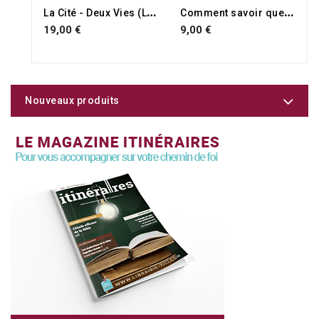
L
a Cité - Deux Vies (Livre 3)
C
omment savoir que la foi chrétienne est vraie ?
19,00 €
9,00 €
Nouveaux produits