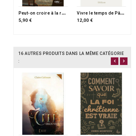
P
eut-on croire à la résurrection de Jésus ?
V
ivre le temps de Pâques
5,90 €
12,00 €
16 AUTRES PRODUITS DANS LA MÊME CATÉGORIE
: