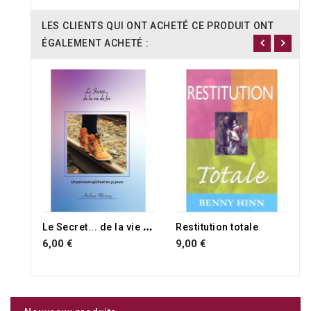
LES CLIENTS QUI ONT ACHETÉ CE PRODUIT ONT
ÉGALEMENT ACHETÉ :
L
e Secret... de la vie de foi
Restitution totale
6,00 €
9,00 €