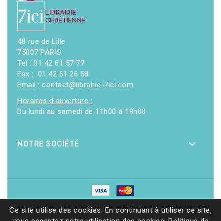
48 rue de Lille
75007 PARIS
Tel : 01 42 61 57 77
Fax : 01 42 61 26 58
Email : contact@librairie-7ici.com
Horaires d'ouverture :
Du lundi au samedi de 11h00 à 19h00
NOTRE SOCIÉTÉ
© 2026 - Librairie 7ici
|
Site web réalisé par Ethicweb
Ce site utilise des cookies. En continuant à utiliser ce site,