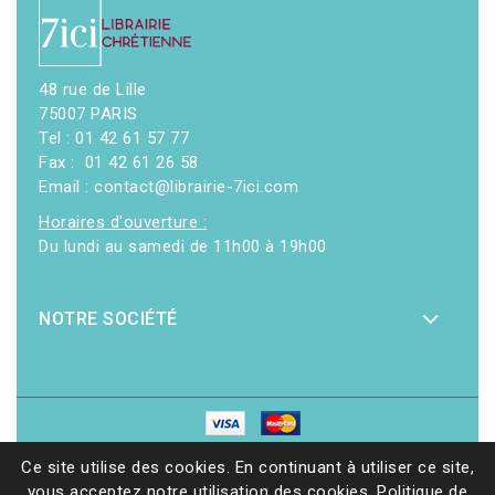
48 rue de Lille
75007 PARIS
Tel : 01 42 61 57 77
Fax : 01 42 61 26 58
Email : contact@librairie-7ici.com
Horaires d'ouverture :
Du lundi au samedi de 11h00 à 19h00
NOTRE SOCIÉTÉ
© 2026 - Librairie 7ici
|
Site web réalisé par Ethicweb
Ce site utilise des cookies. En continuant à utiliser ce site,
vous acceptez notre utilisation des cookies.
Politique de