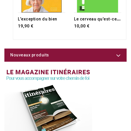
L
e cerveau qu'est-ce que ca change?
L'exception du bien
19,90 €
10,00 €
Nouveaux produits