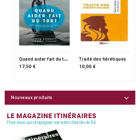
Q
uand aider fait du tort
Traité des hérétiques
17,50 €
10,00 €
Nouveaux produits