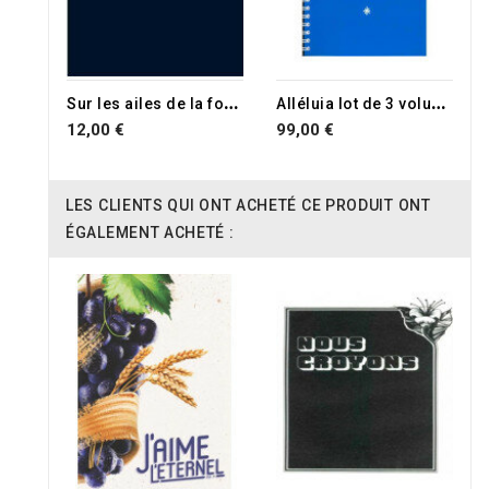
S
ur les ailes de la foi sans musique
A
lléluia lot de 3 volumes
12,00 €
99,00 €
LES CLIENTS QUI ONT ACHETÉ CE PRODUIT ONT
ÉGALEMENT ACHETÉ :