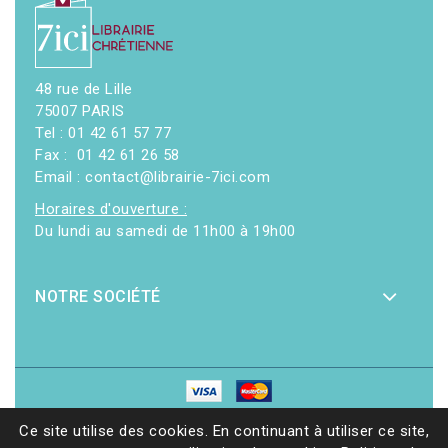
48 rue de Lille
75007 PARIS
Tel : 01 42 61 57 77
Fax : 01 42 61 26 58
Email : contact@librairie-7ici.com
Horaires d'ouverture :
Du lundi au samedi de 11h00 à 19h00
NOTRE SOCIÉTÉ
© 2026 - Librairie 7ici
|
Site web réalisé par Ethicweb
Ce site utilise des cookies. En continuant à utiliser ce site,