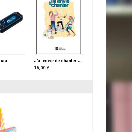
Nous croyons
6,00 €
J
'ai envie de chanter - Chants 197 à 235
luia
16,00 €