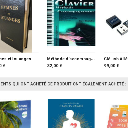
TURE DE STOCK
RUPTURE DE STOCK
M
éthode d'accompagnement pour clavier
es et louanges
Clé usb Allé
0 €
32,00 €
99,00 €
IENTS QUI ONT ACHETÉ CE PRODUIT ONT ÉGALEMENT ACHETÉ :