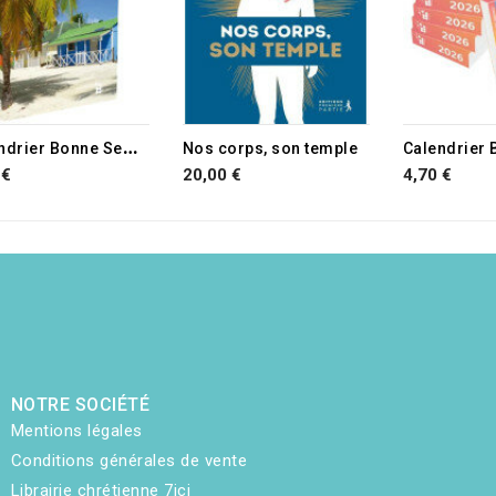
C
alendrier Bonne Semence
Nos corps, son temple
 €
20,00 €
4,70 €
NOTRE SOCIÉTÉ
Mentions légales
Conditions générales de vente
Librairie chrétienne 7ici