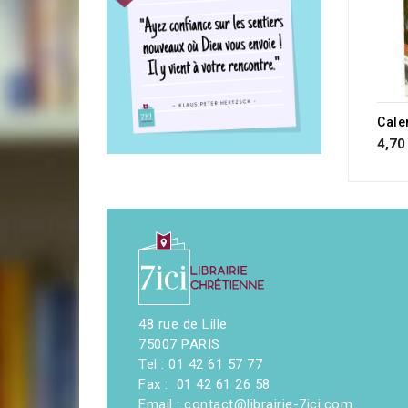
4,70
48 rue de Lille
75007 PARIS
Tel : 01 42 61 57 77
Fax : 01 42 61 26 58
Email : contact@librairie-7ici.com