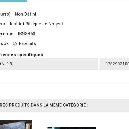
ur(s)
Non Défini
eur
Institut Biblique de Nogent
érence
IBNSB50
tock
53 Produits
rences spécifiques
AN-13
978290310
RES PRODUITS DANS LA MÊME CATÉGORIE :