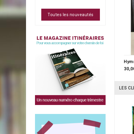
Toutes les nouveautés
RUP
Hymn
30,0
LES CL