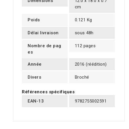
Dimensions
12.0 x 18.0 x 0.7
cm
Poids
0.121 Kg
Délai livraison
sous 48h
Nombre de pag
112 pages
es
Année
2016 (réédition)
Divers
Broché
Références spécifiques
EAN-13
9782755002591