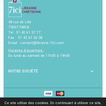
48 rue de Lille
75007 PARIS
Tel : 01 42 61 57 77
Fax : 01 42 61 26 58
Email : contact@librairie-7ici.com
Horaires d'ouverture :
Du lundi au samedi de 11h00 à 19h00
NOTRE SOCIÉTÉ
© 2026 - Librairie 7ici
|
Site web réalisé par Ethicweb
Ce site utilise des cookies. En continuant à utiliser ce site,