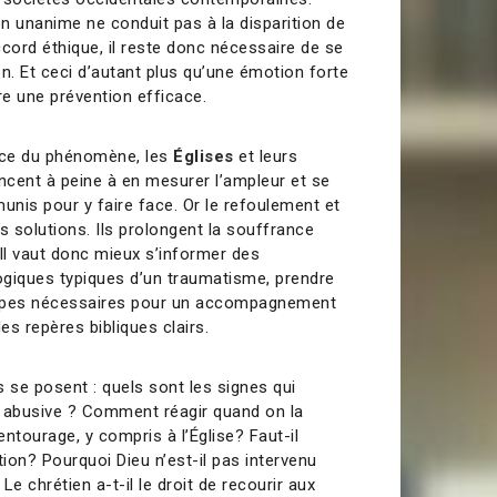
on unanime ne conduit pas à la disparition de
accord éthique, il reste donc nécessaire de se
n. Et ceci d’autant plus qu’une émotion forte
re une prévention efficace.
ence du phénomène, les
Églises
et leurs
ent à peine à en mesurer l’ampleur et se
nis pour y faire face. Or le refoulement et
s solutions. Ils prolongent la souffrance
 Il vaut donc mieux s’informer des
iques typiques d’un traumatisme, prendre
cipes nécessaires pour un accompagnement
es repères bibliques clairs.
 se posent : quels sont les signes qui
on abusive ? Comment réagir quand on la
tourage, y compris à l’Église? Faut-il
ion? Pourquoi Dieu n’est-il pas intervenu
 Le chrétien a-t-il le droit de recourir aux