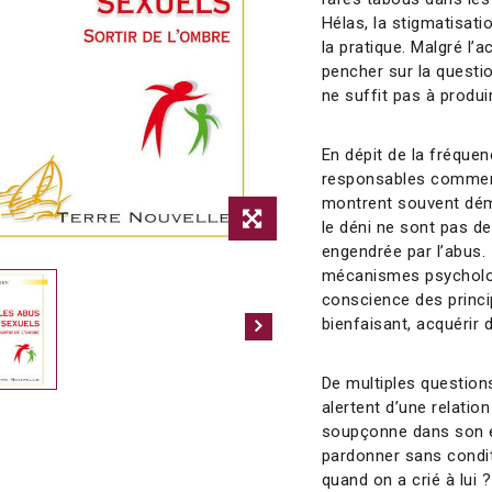
Hélas, la stigmatisati
la pratique. Malgré l’
pencher sur la questio
ne suffit pas à produi
En dépit de la fréqu
responsables commenc
montrent souvent dému
le déni ne sont pas de
engendrée par l’abus.
mécanismes psycholog
conscience des prin
bienfaisant, acquérir d
De multiples questions
alertent d’une relati
soupçonne dans son en
pardonner sans condit
quand on a crié à lui ?