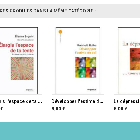
RES PRODUITS DANS LA MÊME CATÉGORIE :
E
largis l'espace de ta tente
D
évelopper l'estime de soi
 €
8,00 €
5,00 €