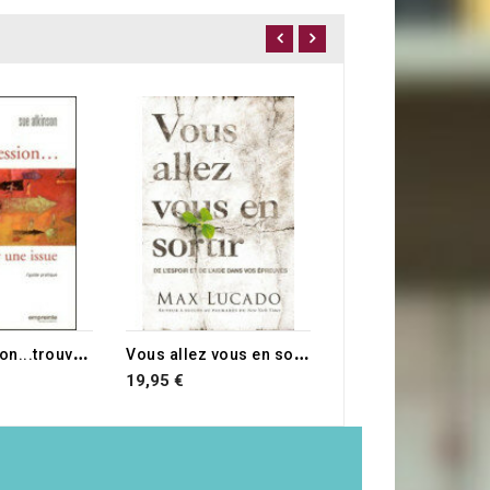
16,90 €
L
a dépression...trouver une issue
V
ous allez vous en sortir
19,95 €