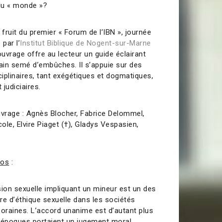
 du « monde »?
 fruit du premier « Forum de l’IBN », journée
 par l’
Institut Biblique de Nogent-sur-Marne
uvrage offre au lecteur un guide éclairant
rrain semé d’embûches. Il s’appuie sur des
iplinaires, tant exégétiques et dogmatiques,
judiciaires.
uvrage : Agnès Blocher, Fabrice Delommel,
cole, Elvire Piaget (†), Gladys Vespasien,
pos
:
sion sexuelle impliquant un mineur est un des
re d’éthique sexuelle dans les sociétés
raines. L’accord unanime est d’autant plus
 époques portaient un jugement moral