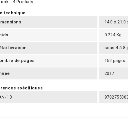
tock
4 Produits
e technique
imensions
14.0 x 21.0
oids
0.224 Kg
élai livraison
sous 4 à 8 
ombre de pages
152 pages
nnée
2017
rences spécifiques
AN-13
978275500