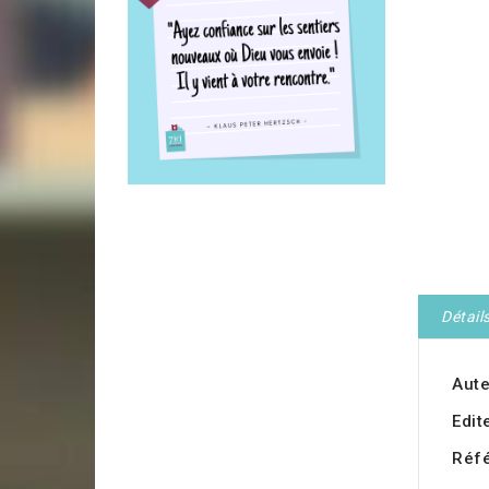
Détail
Aute
Edit
Réf