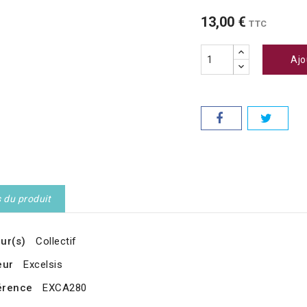
13,00 €
TTC
Ajo
s du produit
ur(s)
Collectif
eur
Excelsis
érence
EXCA280