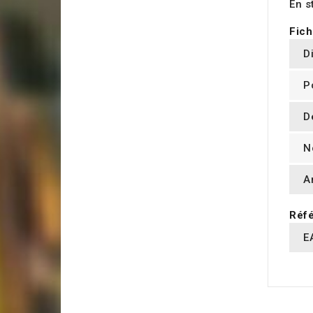
En s
Fich
D
P
D
N
A
Réfé
E