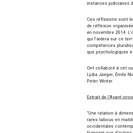
instances judiciaires
Ces réflexions sont le
de réflexion organisée
en novembre 2014. L’o
qui l’aidera sur ce te
compétences pluridisc
que psychologiques et 
Ont collaboré à cet o
Lydia Jaeger, Émile Ni
Peter Winter.
Extrait de l'Avant-pro
"Une relation à dimen
rares tabous en matiè
occidentales contempo
frappant que d’autres