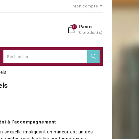
Mon compte
0
Panier
0 produit(s)
els
els
déni à l’accompagnement
on sexuelle impliquant un mineur est un des
s sociétés occidentales contemporaines.