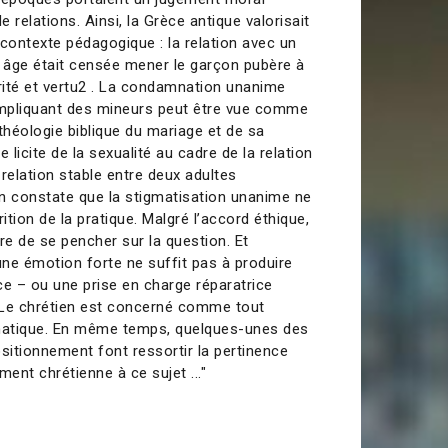
e relations. Ainsi, la Grèce antique valorisait
 contexte pédagogique : la relation avec un
 âge était censée mener le garçon pubère à
ité et vertu2 . La condamnation unanime
impliquant des mineurs peut être vue comme
théologie biblique du mariage et de sa
ce licite de la sexualité au cadre de la relation
relation stable entre deux adultes
n constate que la stigmatisation unanime ne
ition de la pratique. Malgré l’accord éthique,
re de se pencher sur la question. Et
une émotion forte ne suffit pas à produire
ce – ou une prise en charge réparatrice
. Le chrétien est concerné comme tout
ématique. En même temps, quelques-unes des
sitionnement font ressortir la pertinence
ment chrétienne à ce sujet ..."