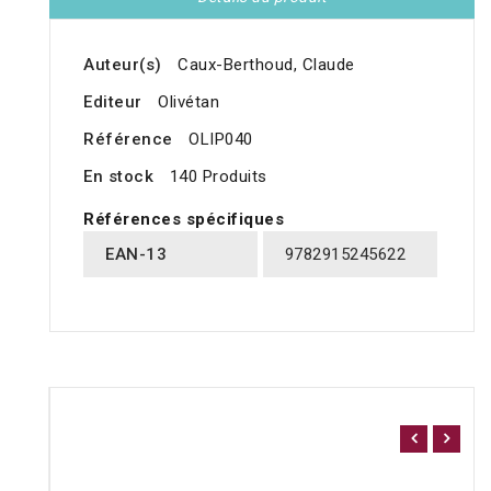
Auteur(s)
Caux-Berthoud, Claude
Editeur
Olivétan
Référence
OLIP040
En stock
140 Produits
Références spécifiques
EAN-13
9782915245622
16 AUTRES PRODUITS DANS LA MÊME CATÉGORIE
: