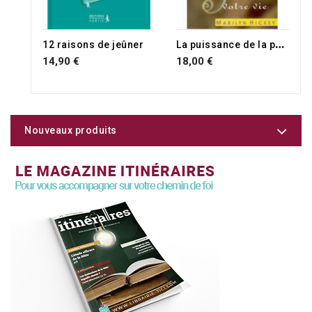
RUPTURE DE STOCK
L
a puissance de la prière et du jeûne
12 raisons de jeûner
14,90 €
18,00 €
Nouveaux produits