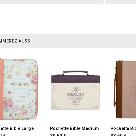
AIMEREZ AUSSI
RUPTURE D
ette Bible Large
Pochette Bible Medium
Pochette B
0 €
39,50 €
38,50 €