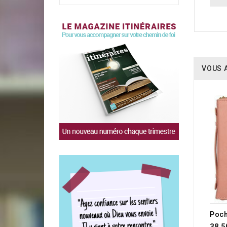
VOUS 
Poch
38,5