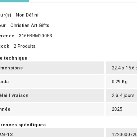
ur(s)
Non Défini
eur
Christian Art Gifts
érence
316EBBM20053
tock
2 Produits
e technique
imensions
22.4 x 15.6
oids
0.29 Kg
élai livraison
2 à 4 jours
nnée
2025
rences spécifiques
AN-13
122000072