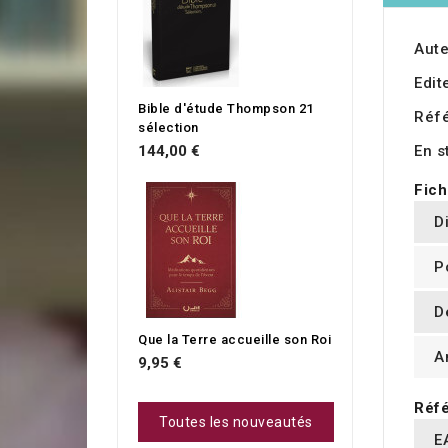
Aute
Edit
Bible d'étude Thompson 21
Réf
sélection
En s
144,00 €
Fich
D
P
D
Que la Terre accueille son Roi
A
9,95 €
Réfé
Toutes les nouveautés
E