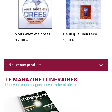
RUPTURE DE STOCK
V
ous avez été créés pour plus que cela
C
elui que Dieu récompense
17,00 €
5,00 €
Nouveaux produits