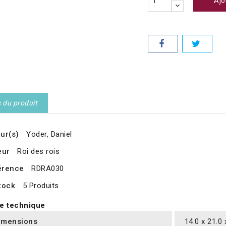
Ajo
s du produit
ur(s)
Yoder, Daniel
eur
Roi des rois
érence
RDRA030
tock
5 Produits
e technique
imensions
14.0 x 21.0