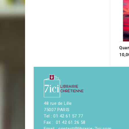
Quan
10,0
48 rue de Lille
75007 PARIS
Tel : 01 42 61 57 77
Fax : 01 42 61 26 58
Email : contact@librairie-7ici.com