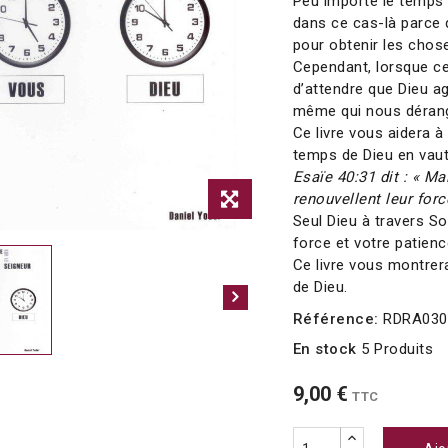
Peu importe le temps
dans ce cas-là parce
pour obtenir les chos
Cependant, lorsque c
d’attendre que Dieu ag
même qui nous dérange
Ce livre vous aidera 
temps de Dieu en vaut
Esaïe 40:31 dit : « Ma
renouvellent leur force
Seul Dieu à travers So
force et votre patienc
Ce livre vous montrera
de Dieu.
Référence:
RDRA030
En stock
5 Produits
9,00 €
TTC