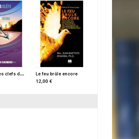
14,00 €
P
ossédez les clefs de votre règne
Le feu brûle encore
12,00 €