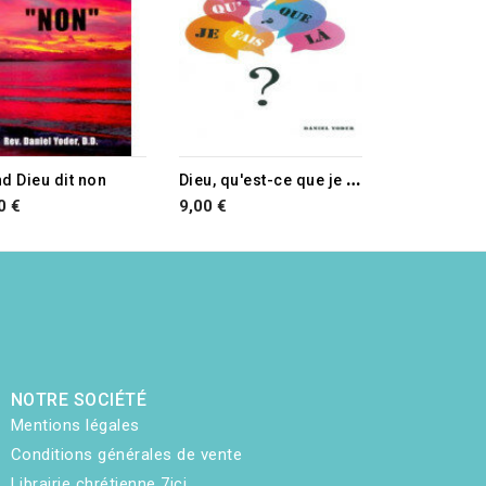
D
ieu, qu'est-ce que je fais là ?
d Dieu dit non
0 €
9,00 €
NOTRE SOCIÉTÉ
Mentions légales
Conditions générales de vente
Librairie chrétienne 7ici