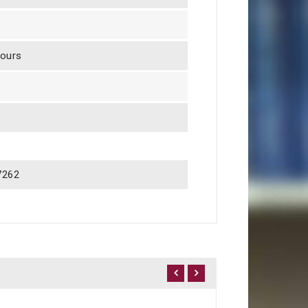
jours
7262