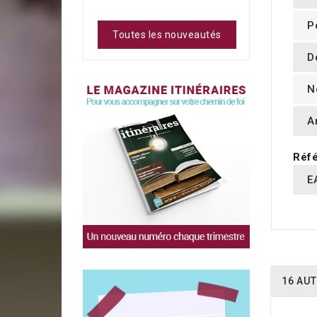
P
Toutes les nouveautés
D
N
A
Réfé
E
16 AUT