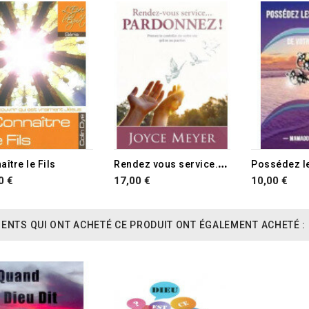
R
endez vous service... Pardonnez!
ître le Fils
0 €
17,00 €
10,00 €
IENTS QUI ONT ACHETÉ CE PRODUIT ONT ÉGALEMENT ACHETÉ :