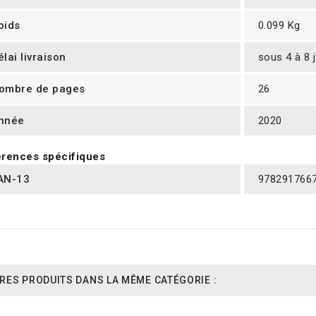
oids
0.099 Kg
élai livraison
sous 4 à 8 
ombre de pages
26
nnée
2020
rences spécifiques
AN-13
978291766
RES PRODUITS DANS LA MÊME CATÉGORIE :