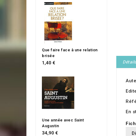
Que faire face à une relation
brisée
Détail
1,40 €
Aute
Edit
Réf
En s
Une année avec Saint
Fich
Augustin
34,90 €
D