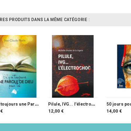
RES PRODUITS DANS LA MÊME CATÉGORIE :
I
l y a toujours une Parole de Dieu pour toi
P
ilule, IVG... l'électrochoc
 €
12,00 €
14,00 €