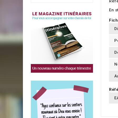
Réf
En s
Fich
D
P
D
N
A
Réfé
E