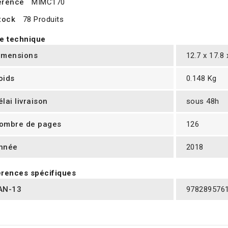
érence
MIMC170
tock
78 Produits
e technique
imensions
12.7 x 17.8
oids
0.148 Kg
élai livraison
sous 48h
ombre de pages
126
nnée
2018
rences spécifiques
AN-13
978289576