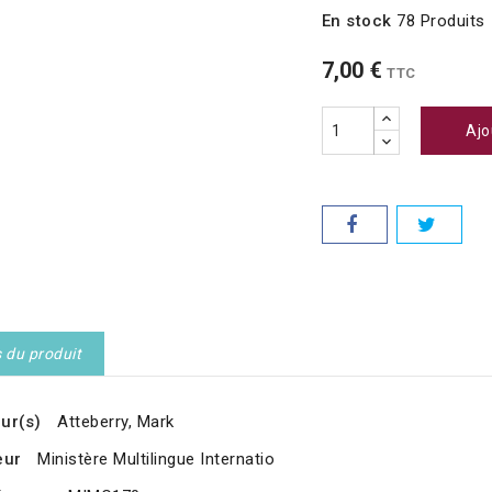
En stock
78 Produits
7,00 €
TTC
Ajo
s du produit
ur(s)
Atteberry, Mark
eur
Ministère Multilingue Internatio