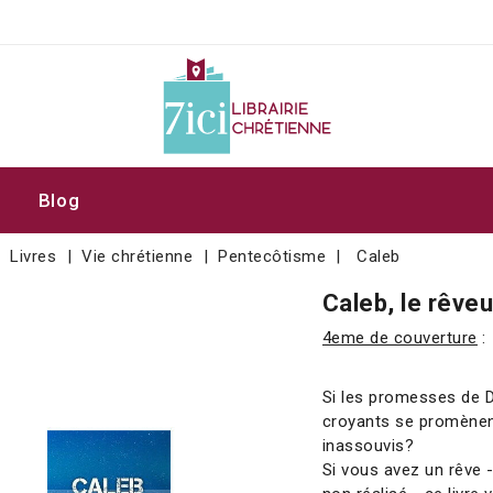
Blog
Livres
Vie chrétienne
Pentecôtisme
Caleb
Caleb, le rêveu
4eme de couverture
:
Si les promesses de D
croyants se promènent
inassouvis?
Si vous avez un rêve -