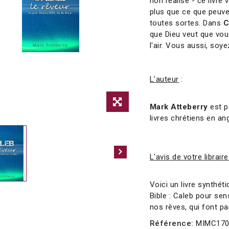
non réalisé - ce livre
plus que ce que peuv
toutes sortes. Dans
Ca
que Dieu veut que vou
l'air. Vous aussi, soy
L'auteur
:
Mark Atteberry
est p
livres chrétiens en an
L'avis de votre libraire
Voici un livre synthét
Bible : Caleb pour sen
nos rêves, qui font pa
Référence:
MIMC17