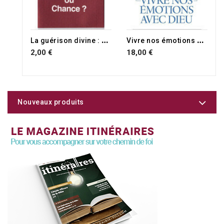
L
a guérison divine : choix ou chance ?
V
ivre nos émotions avec Dieu
2,00 €
18,00 €
Nouveaux produits