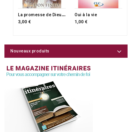
RUPTURE DE STOCK
L
a promesse de Dieu et l'avenir d'Israël
Oui à la vie
3,00 €
1,00 €
Nouveaux produits