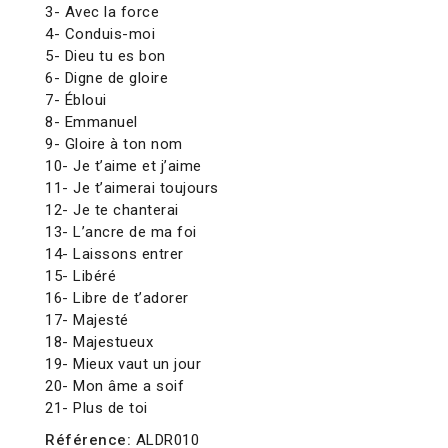
3- Avec la force
4- Conduis-moi
5- Dieu tu es bon
6- Digne de gloire
7- Ébloui
8- Emmanuel
9- Gloire à ton nom
10- Je t’aime et j’aime
11- Je t’aimerai toujours
12- Je te chanterai
13- L’ancre de ma foi
14- Laissons entrer
15- Libéré
16- Libre de t’adorer
17- Majesté
18- Majestueux
19- Mieux vaut un jour
20- Mon âme a soif
21- Plus de toi
Référence:
ALDR010