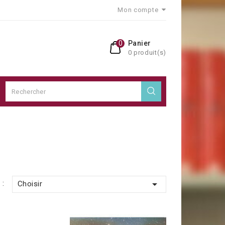
Mon compte
0
Panier
0 produit(s)

 :
Choisir