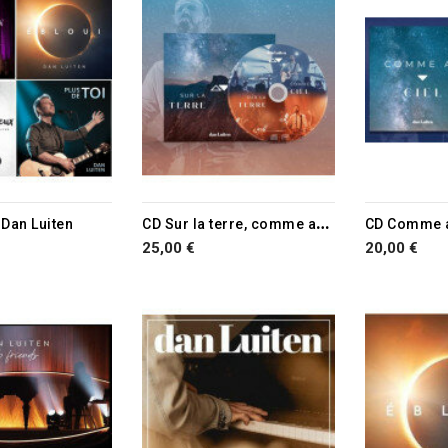
RUPTURE D
C
D Sur la terre, comme au ciel
 Dan Luiten
25,00 €
20,00 €