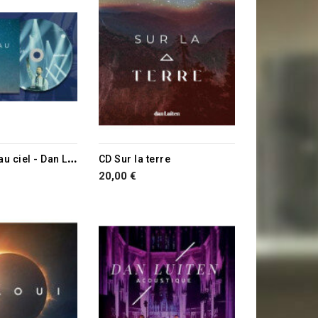
E STOCK
C
D Comme au ciel - Dan Luiten
CD Sur la terre
20,00 €