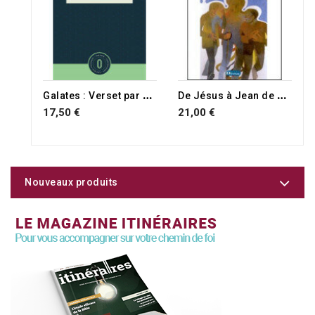
G
alates : Verset par verset
D
e Jésus à Jean de Patmos
17,50 €
21,00 €
Nouveaux produits