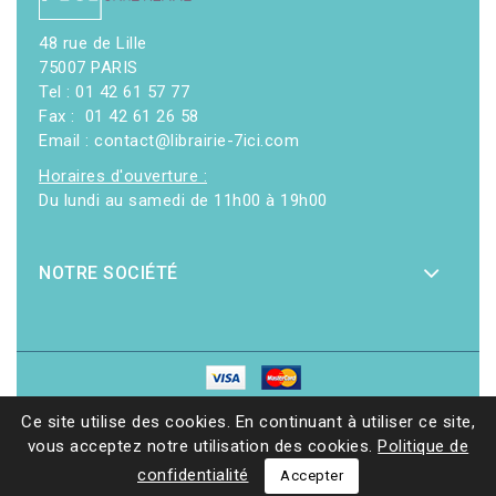
48 rue de Lille
75007 PARIS
Tel : 01 42 61 57 77
Fax : 01 42 61 26 58
Email : contact@librairie-7ici.com
Horaires d'ouverture :
Du lundi au samedi de 11h00 à 19h00
NOTRE SOCIÉTÉ
© 2026 - Librairie 7ici
|
Site web réalisé par Ethicweb
Ce site utilise des cookies. En continuant à utiliser ce site,
vous acceptez notre utilisation des cookies.
Politique de
confidentialité
Accepter