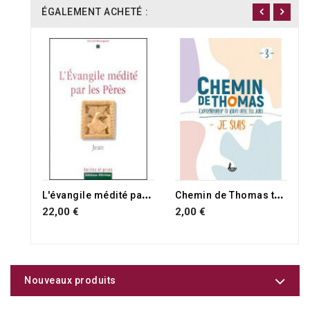
ÉGALEMENT ACHETÉ :
RUPTURE DE STOCK
L
'évangile médité par les pères, jean
C
hemin de Thomas tome 3
22,00 €
2,00 €
Nouveaux produits