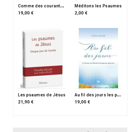
C
omme des courants d'eau dans le désert
Méditons les Psaumes
19,00 €
2,00 €
A
u fil des jours les psaumes
Les psaumes de Jésus
21,90 €
19,00 €