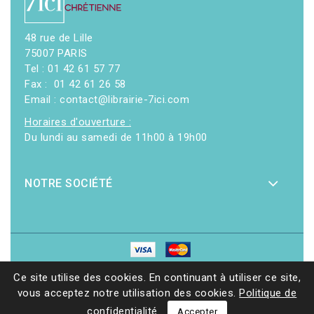
48 rue de Lille
75007 PARIS
Tel : 01 42 61 57 77
Fax : 01 42 61 26 58
Email : contact@librairie-7ici.com
Horaires d'ouverture :
Du lundi au samedi de 11h00 à 19h00
NOTRE SOCIÉTÉ
© 2026 - Librairie 7ici
|
Site web réalisé par Ethicweb
Ce site utilise des cookies. En continuant à utiliser ce site,
vous acceptez notre utilisation des cookies.
Politique de
confidentialité
Accepter