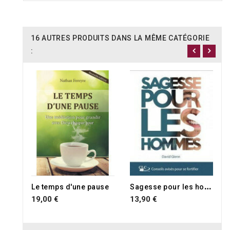
16 AUTRES PRODUITS DANS LA MÊME CATÉGORIE
:
S
agesse pour les hommes
Le temps d'une pause
19,00 €
13,90 €