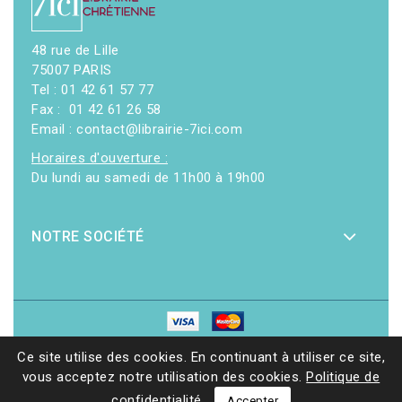
48 rue de Lille
75007 PARIS
Tel : 01 42 61 57 77
Fax : 01 42 61 26 58
Email : contact@librairie-7ici.com
Horaires d'ouverture :
Du lundi au samedi de 11h00 à 19h00
NOTRE SOCIÉTÉ
© 2026 - Librairie 7ici
|
Site web réalisé par Ethicweb
Ce site utilise des cookies. En continuant à utiliser ce site,
vous acceptez notre utilisation des cookies.
Politique de
confidentialité
Accepter