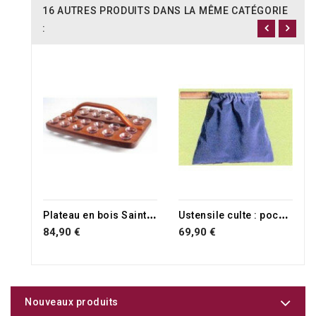
16 AUTRES PRODUITS DANS LA MÊME CATÉGORIE
:
P
lateau en bois Sainte cène rectangulaire pour 24 verres
U
stensile culte : pochette bleu offrande
84,90 €
69,90 €
Nouveaux produits