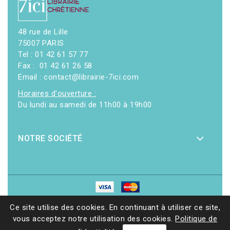
48 rue de Lille
75007 PARIS
Tel : 01 42 61 57 77
Fax : 01 42 61 26 58
Email : contact@librairie-7ici.com
Horaires d'ouverture :
Du lundi au samedi de 11h00 à 19h00
NOTRE SOCIÉTÉ
© 2026 - Librairie 7ici
|
Site web réalisé par Ethicweb
Ce site utilise des cookies. En continuant à utiliser ce site,
vous acceptez notre utilisation des cookies.
Politique de