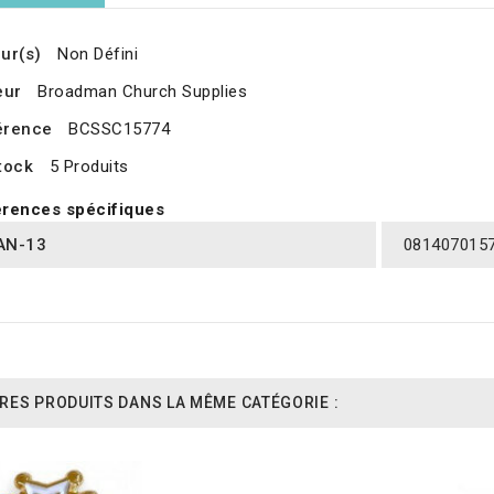
ur(s)
Non Défini
eur
Broadman Church Supplies
érence
BCSSC15774
tock
5 Produits
rences spécifiques
AN-13
081407015
RES PRODUITS DANS LA MÊME CATÉGORIE :