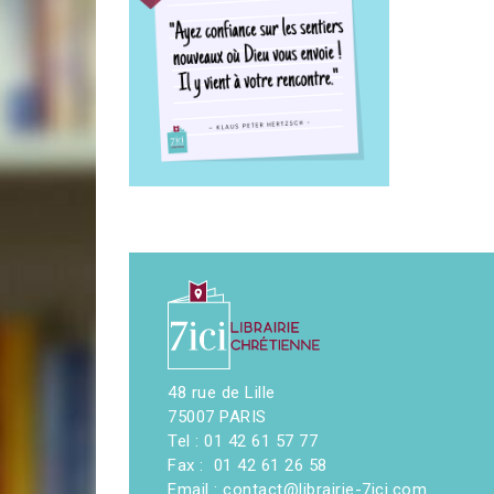
48 rue de Lille
75007 PARIS
Tel : 01 42 61 57 77
Fax : 01 42 61 26 58
Email : contact@librairie-7ici.com