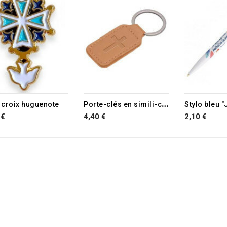
P
orte-clés en simili-cuir Croix beige
s croix huguenote
 €
4,40 €
2,10 €