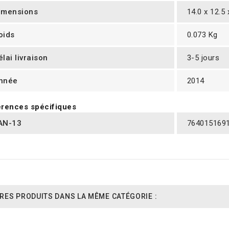
imensions
14.0 x 12.5
oids
0.073 Kg
élai livraison
3-5 jours
nnée
2014
rences spécifiques
AN-13
764015169
RES PRODUITS DANS LA MÊME CATÉGORIE :