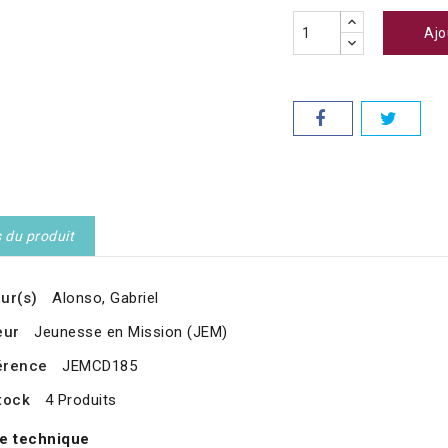
Ajo
s du produit
ur(s)
Alonso, Gabriel
eur
Jeunesse en Mission (JEM)
érence
JEMCD185
tock
4 Produits
e technique