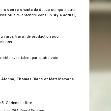
eurs
douze chants
de douze compositeurs
vrir ou à ré-entendre dans un
style actuel,
.
 un gros travail de production pour
itions.
prétés avec talent par quatre voix
 Alonso, Thomas Blanc et Matt Marvane
.
5 Corinne Lafitte.
le
Jem 794 David Durham.