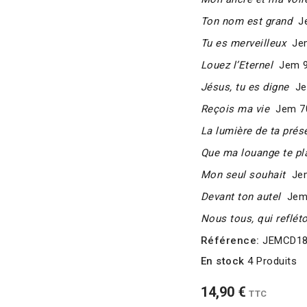
Ton nom est grand
Je
Tu es merveilleux
Jem
Louez l’Eternel
Jem 9
Jésus, tu es digne
Je
Reçois ma vie
Jem 70
La lumière de ta prés
Que ma louange te pl
Mon seul souhait
Jem
Devant ton autel
Jem 
Nous tous, qui reflét
Référence:
JEMCD1
En stock
4 Produits
14,90 €
TTC