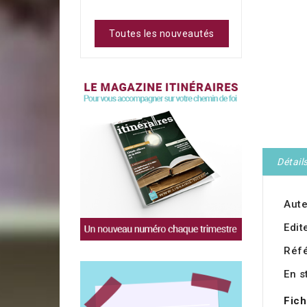
Toutes les nouveautés
Détail
Aute
Edit
Réf
En s
Fich