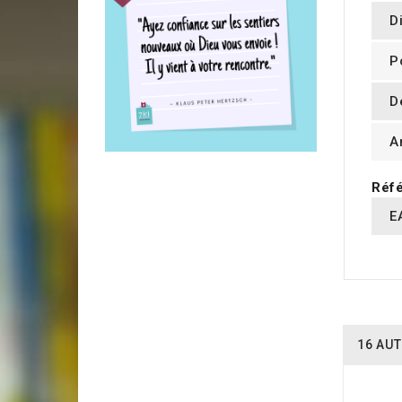
D
P
D
A
Réfé
E
16 AUT