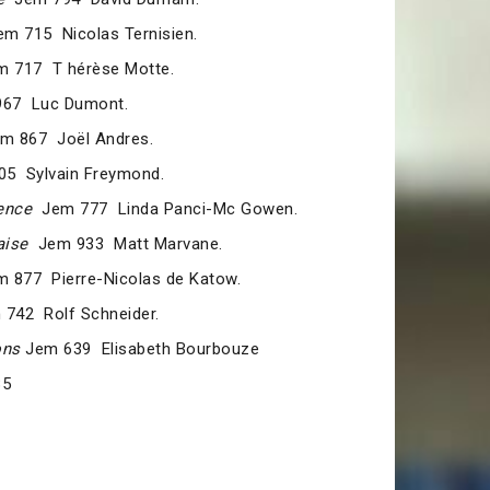
m 715 Nicolas Ternisien.
 717 T hérèse Motte.
67 Luc Dumont.
m 867 Joël Andres.
5 Sylvain Freymond.
ence
Jem 777 Linda Panci-Mc Gowen.
aise
Jem 933 Matt Marvane.
 877 Pierre-Nicolas de Katow.
742 Rolf Schneider.
ons
Jem 639 Elisabeth Bourbouze
85