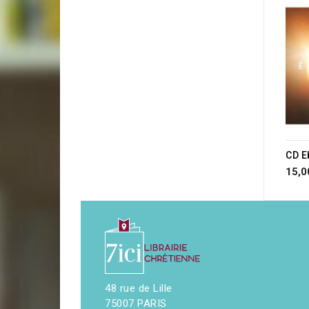
CD E
15,0
48 rue de Lille
75007 PARIS