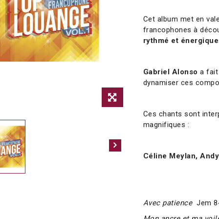
Cet album met en val
francophones à décou
rythmé et énergique
Gabriel Alonso
a fait
dynamiser ces compos
Ces chants sont inter
magnifiques :
Céline Meylan, Andy
Avec patience
Jem 84
Mon ancre et ma voi