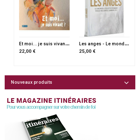
E
t moi... je suis vivant ?
L
es anges - Le monde céleste comme vous ne l'avez jamais vu
22,00 €
25,00 €
Nouveaux produits