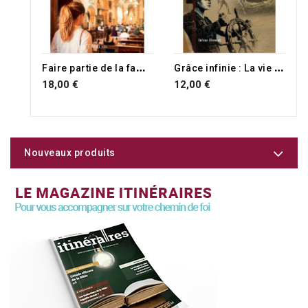
F
aire partie de la famille de Dieu
G
râce infinie : La vie de John Newton
18,00 €
12,00 €
Nouveaux produits