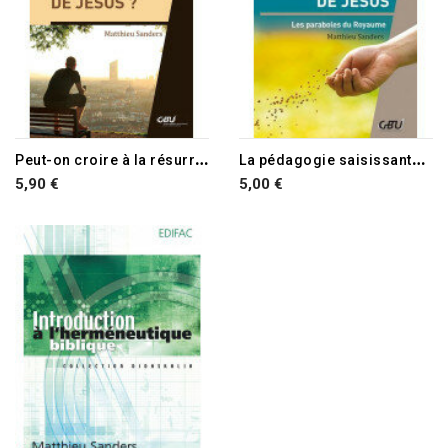
P
eut-on croire à la résurrection de Jésus ?
L
a pédagogie saisissante de Jésus
5,90 €
5,00 €