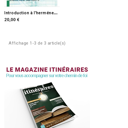
I
ntroduction à l'herméneutique biblique
20,00 €
Affichage 1-3 de 3 article(s)