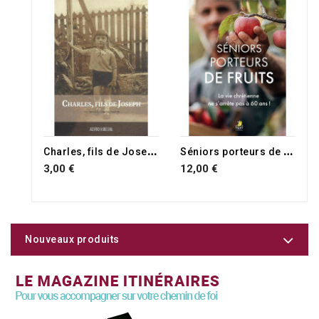
C
harles, fils de Joseph
S
éniors porteurs de fruits
3,00 €
12,00 €
Nouveaux produits