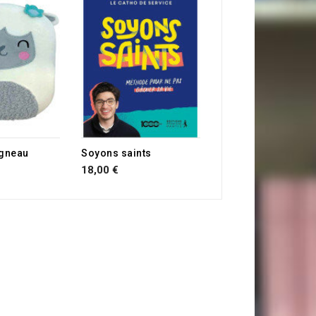
12,90 €
gneau
Soyons saints
18,00 €