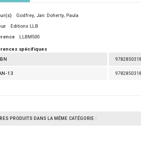
ur(s)
Godfrey, Jan: Doherty, Paula
eur
Editions LLB
érence
LLBM500
rences spécifiques
SBN
978285031
AN-13
978285031
RES PRODUITS DANS LA MÊME CATÉGORIE :