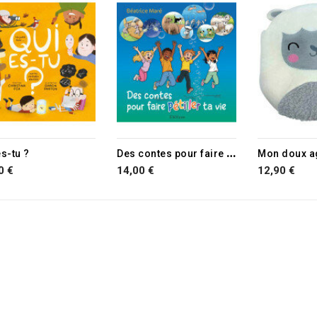
D
es contes pour faire pétiller ta vie
es-tu ?
Mon doux a
0 €
14,00 €
12,90 €