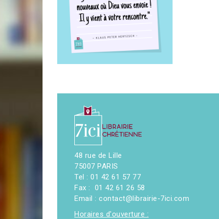
48 rue de Lille
75007 PARIS
Tel : 01 42 61 57 77
Fax : 01 42 61 26 58
Email : contact@librairie-7ici.com
Horaires d'ouverture :