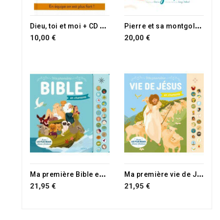
D
ieu, toi et moi + CD 14 chansons
P
ierre et sa montgolfière
10,00 €
20,00 €
M
a première Bible en chansons
M
a première vie de Jésus en chansons
21,95 €
21,95 €