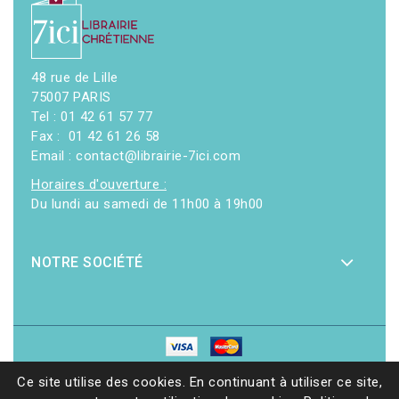
48 rue de Lille
75007 PARIS
Tel : 01 42 61 57 77
Fax : 01 42 61 26 58
Email : contact@librairie-7ici.com
Horaires d'ouverture :
Du lundi au samedi de 11h00 à 19h00
NOTRE SOCIÉTÉ
© 2026 - Librairie 7ici
|
Site web réalisé par Ethicweb
Ce site utilise des cookies. En continuant à utiliser ce site,