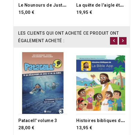
L
e Nounours de Justine
L
a quête de l'aigle étrange
15,00 €
19,95 €
LES CLIENTS QUI ONT ACHETÉ CE PRODUIT ONT
ÉGALEMENT ACHETÉ :
H
istoires bibliques de la Bible App pour les enfants
Patacell' volume 3
28,00 €
13,95 €