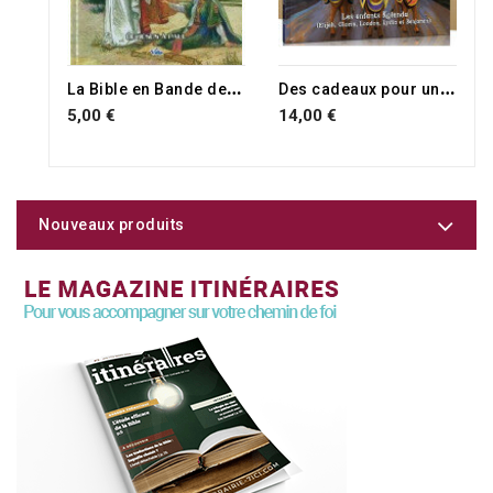
L
a Bible en Bande dessinée
D
es cadeaux pour un roi
5,00 €
14,00 €
Nouveaux produits