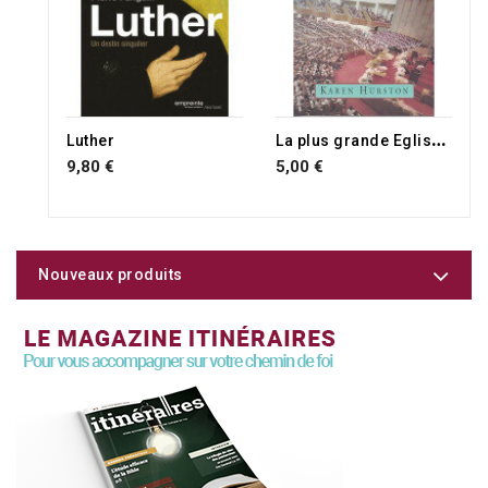
L
a plus grande Eglise du monde
Luther
9,80 €
5,00 €
Nouveaux produits