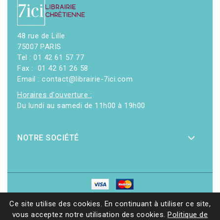
48 rue de Lille
75007 PARIS
Tel : 01 42 61 57 77
Fax : 01 42 61 26 58
Email : contact@librairie-7ici.com
Horaires d'ouverture :
Du lundi au samedi de 11h00 à 19h00
NOTRE SOCIÉTÉ
© 2026 - Librairie 7ici
|
Site web réalisé par Ethicweb
Ce site utilise des cookies. En continuant à utiliser ce site,
vous acceptez notre utilisation des cookies.
Politique de