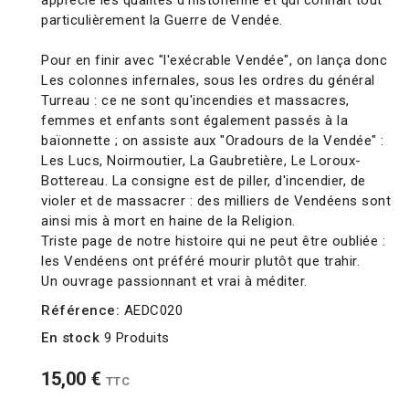
apprécie les qualités d'historienne et qui connaît tout
particulièrement la Guerre de Vendée.
Pour en finir avec "l'exécrable Vendée", on lança donc
Les colonnes infernales, sous les ordres du général
Turreau : ce ne sont qu'incendies et massacres,
femmes et enfants sont également passés à la
baïonnette ; on assiste aux "Oradours de la Vendée" :
Les Lucs, Noirmoutier, La Gaubretière, Le Loroux-
Bottereau. La consigne est de piller, d'incendier, de
violer et de massacrer : des milliers de Vendéens sont
ainsi mis à mort en haine de la Religion.
Triste page de notre histoire qui ne peut être oubliée :
les Vendéens ont préféré mourir plutôt que trahir.
Un ouvrage passionnant et vrai à méditer.
Référence:
AEDC020
En stock
9 Produits
15,00 €
TTC