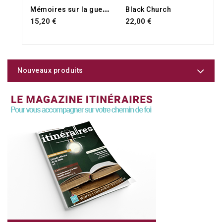
M
émoires sur la guerre des Calmisards
Black Church
15,20 €
22,00 €
Nouveaux produits