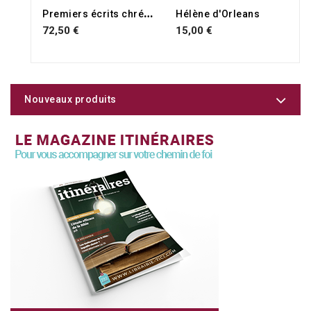
P
remiers écrits chrétiens
Hélène d'Orleans
72,50 €
15,00 €
Nouveaux produits