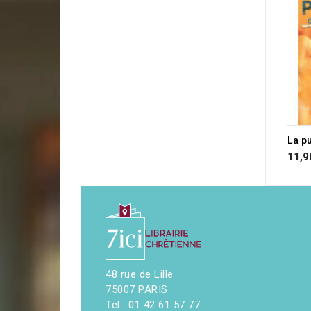
11,9
48 rue de Lille
75007 PARIS
Tel : 01 42 61 57 77