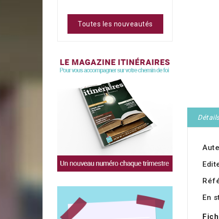
Toutes les nouveautés
Détail
Aute
Edit
Réf
En s
Fich