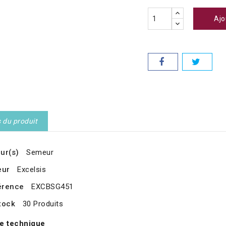
Ajo
s du produit
ur(s)
Semeur
eur
Excelsis
érence
EXCBSG451
tock
30 Produits
e technique