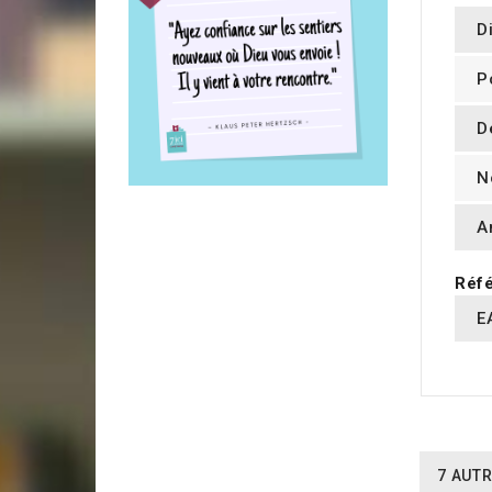
D
P
D
N
A
Réfé
E
7 AUTR