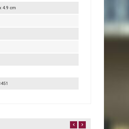
 x 4.9 cm
3451