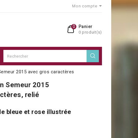
Mon compte
0
Panier
0 produit(s)
 Semeur 2015 avec gros caractères
ion Semeur
2015
ctères, relié
e bleue et rose illustrée