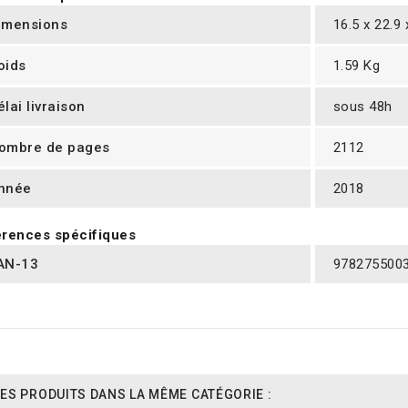
imensions
16.5 x 22.9
oids
1.59 Kg
élai livraison
sous 48h
ombre de pages
2112
nnée
2018
rences spécifiques
AN-13
978275500
ES PRODUITS DANS LA MÊME CATÉGORIE :