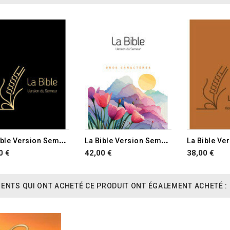
L
a Bible Version Semeur 2015 avec gros caractères
L
a Bible Version Semeur 2015 avec gros caractères
0 €
42,00 €
38,00 €
IENTS QUI ONT ACHETÉ CE PRODUIT ONT ÉGALEMENT ACHETÉ :