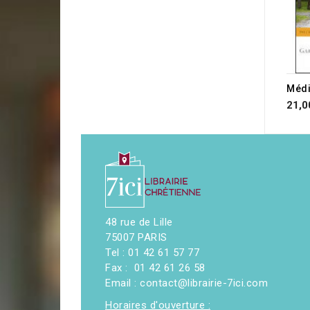
21,0
48 rue de Lille
75007 PARIS
Tel : 01 42 61 57 77
Fax : 01 42 61 26 58
Email : contact@librairie-7ici.com
Horaires d'ouverture :