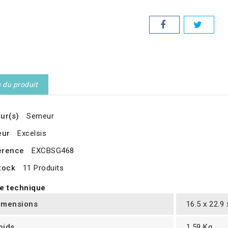
s du produit
ur(s)
Semeur
eur
Excelsis
érence
EXCBSG468
tock
11 Produits
e technique
imensions
16.5 x 22.9
oids
1.59 Kg