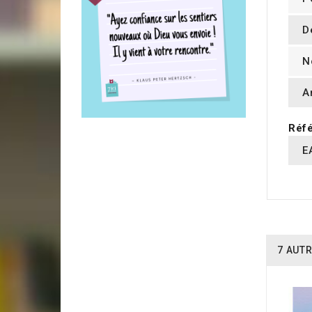
D
N
A
Réfé
E
7 AUTR