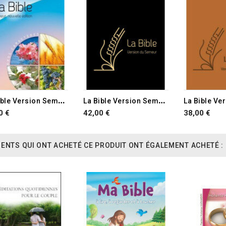
L
a Bible Version Semeur 2015 avec gros caractères
L
a Bible Version Semeur 2015 avec gros caractères
0 €
42,00 €
38,00 €
IENTS QUI ONT ACHETÉ CE PRODUIT ONT ÉGALEMENT ACHETÉ :