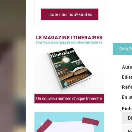
Toutes les nouveautés
Détail
Aute
Edit
Réf
En s
Fich
D
P