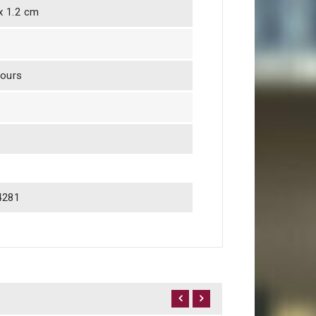
 x 1.2 cm
jours
4281