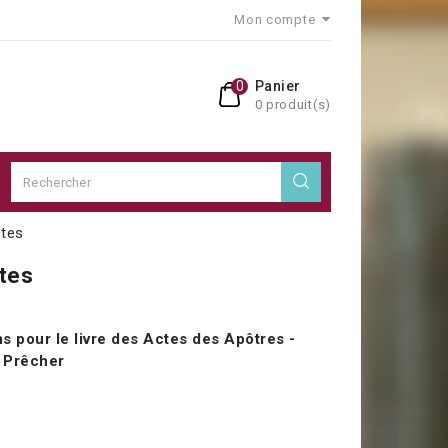
Mon compte
0
Panier
0 produit(s)
ctes
ctes
s pour le livre des Actes des Apôtres -
r Prêcher