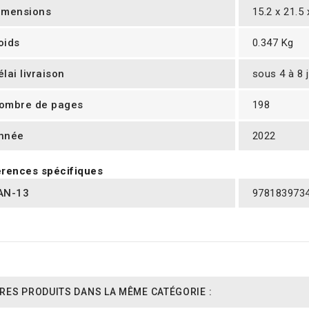
imensions
15.2 x 21.5
oids
0.347 Kg
élai livraison
sous 4 à 8 
ombre de pages
198
nnée
2022
rences spécifiques
AN-13
978183973
RES PRODUITS DANS LA MÊME CATÉGORIE :