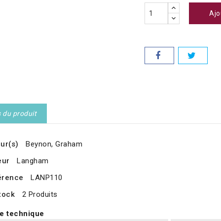
Ajo
s du produit
ur(s)
Beynon, Graham
eur
Langham
érence
LANP110
tock
2 Produits
e technique