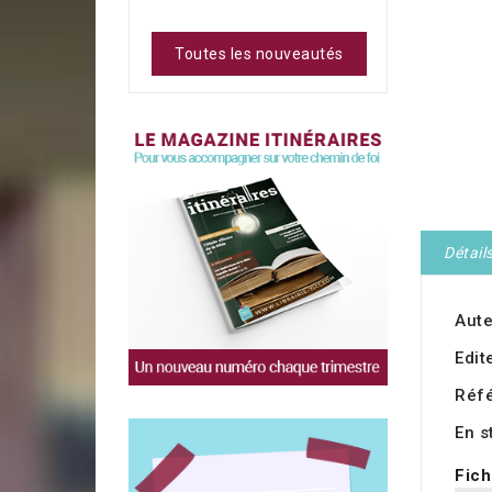
Toutes les nouveautés
Détail
Aute
Edit
Réf
En s
Fich