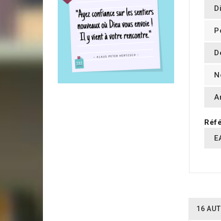
D
P
D
N
A
Réfé
E
16 AUT