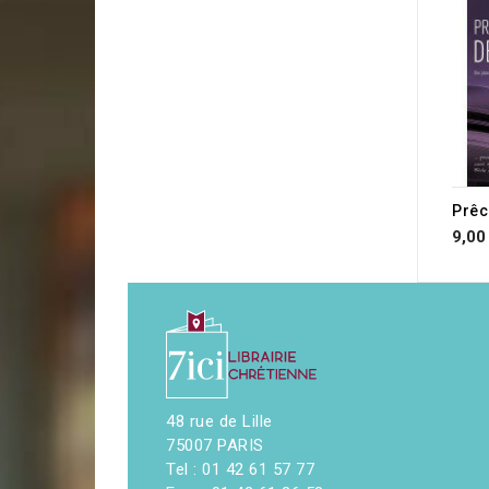
Prêc
9,00
48 rue de Lille
75007 PARIS
Tel : 01 42 61 57 77