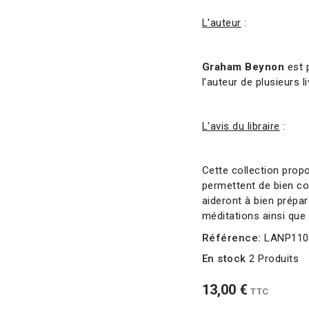
L'auteur
:
Graham Beynon
est 
l’auteur de plusieurs li
L'avis du libraire
:
Cette collection propo
permettent de bien co
aideront à bien prépa
méditations ainsi q
ue
Référence:
LANP110
En stock
2 Produits
13,00 €
TTC