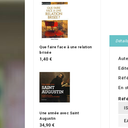
Détail
Que faire face à une relation
brisée
Aute
1,40 €
Edit
Réf
En s
Réfé
I
Une année avec Saint
Augustin
E
34,90 €