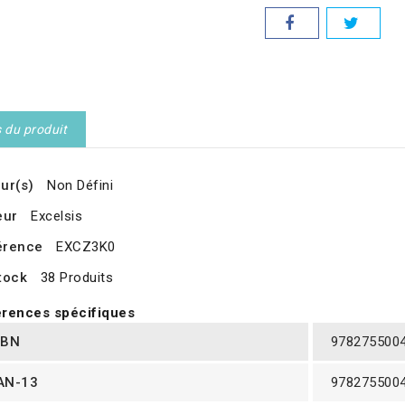
s du produit
ur(s)
Non Défini
eur
Excelsis
érence
EXCZ3K0
tock
38 Produits
rences spécifiques
SBN
978275500
AN-13
978275500