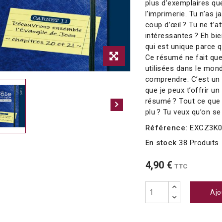
plus d’exemplaires que
l’imprimerie. Tu n’as 
coup d’œil ? Tu ne t’
intéressantes ? Eh bien,
qui est unique parce 
Ce résumé ne fait que
utilisées dans le mond
comprendre. C’est un s
que je peux t’offrir u
résumé ? Tout ce que je
plu ? Tu veux qu’on se 
Référence:
EXCZ3K
En stock
38 Produits
4,90 €
TTC
Ajo