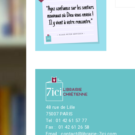
48 rue de Lille
75007 PARIS
Tel : 01 42 61 57 77
Fax : 01 42 61 26 58
Email : contact@librairie-7ici.com