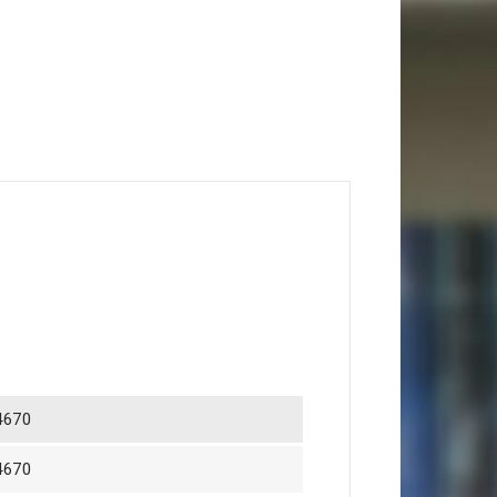
4670
4670