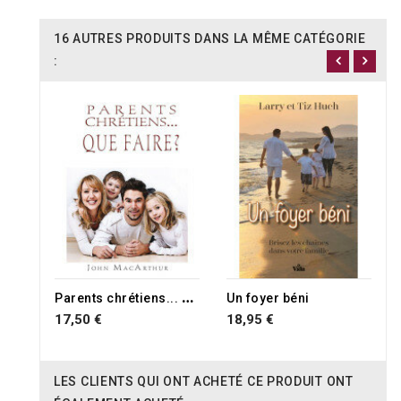
16 AUTRES PRODUITS DANS LA MÊME CATÉGORIE
:
RUPTURE DE STOCK
P
arents chrétiens... Que faire ?
Un foyer béni
17,50 €
18,95 €
LES CLIENTS QUI ONT ACHETÉ CE PRODUIT ONT