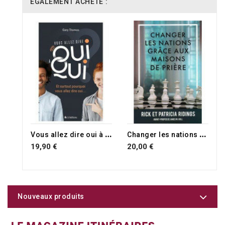
ÉGALEMENT ACHETÉ :
V
ous allez dire oui à qui ?
C
hanger les nations grâce aux maisons de prière
19,90 €
20,00 €
Nouveaux produits