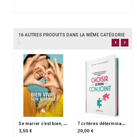
16 AUTRES PRODUITS DANS LA MÊME CATÉGORIE
:
RUPTURE DE STOCK
S
e marier c’est bien, bien vivre son mariage c’est mieux !
7
critères déterminants & 10 signaux d'alerte pour choisir le bon conjoint
3,50 €
20,00 €