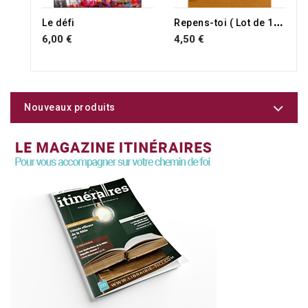
R
epens-toi ( Lot de 100 )
Le défi
6,00 €
4,50 €
Nouveaux produits