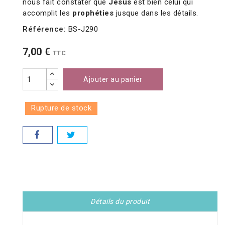
nous fait constater que
Jésus
est bien celui qui
accomplit les
prophéties
jusque dans les détails.
Référence:
BS-J290
7,00 €
TTC
Ajouter au panier
Rupture de stock
Détails du produit