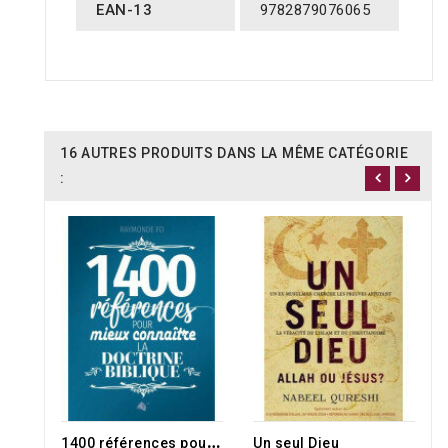
EAN-13
9782879076065
16 AUTRES PRODUITS DANS LA MÊME CATÉGORIE
:
1
400 références pour mieux connaître la doctrine biblique
Un seul Dieu