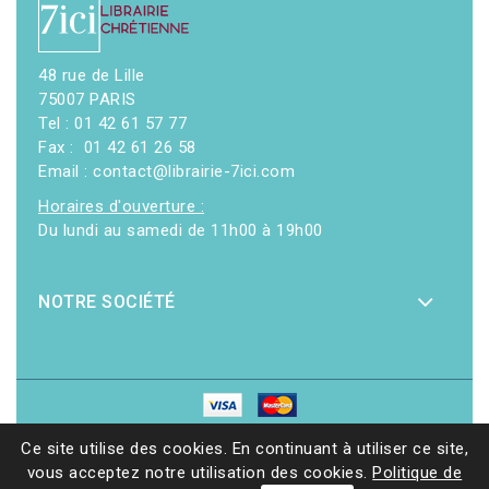
48 rue de Lille
75007 PARIS
Tel : 01 42 61 57 77
Fax : 01 42 61 26 58
Email : contact@librairie-7ici.com
Horaires d'ouverture :
Du lundi au samedi de 11h00 à 19h00
NOTRE SOCIÉTÉ
© 2026 - Librairie 7ici
|
Site web réalisé par Ethicweb
Ce site utilise des cookies. En continuant à utiliser ce site,
vous acceptez notre utilisation des cookies.
Politique de