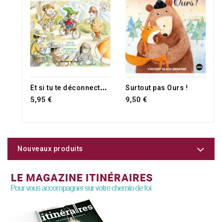
RUPTURE DE STOCK
RUPTURE DE STOCK
E
t si tu te déconnectais ?
Surtout pas Ours !
5,95 €
9,50 €
Nouveaux produits