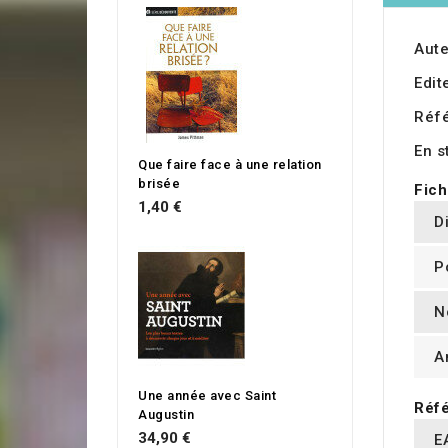
Aute
Edit
Réf
En s
Que faire face à une relation
brisée
Fich
1,40 €
D
P
N
A
Une année avec Saint
Réfé
Augustin
34,90 €
E