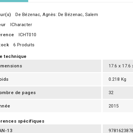
ur(s)
De Bézenac, Agnès: De Bézenac, Salem
eur
ICharacter
érence
ICHT010
tock
6 Produits
e technique
imensions
17.6 x 17.6
oids
0.218 Kg
ombre de pages
32
nnée
2015
rences spécifiques
AN-13
978162387