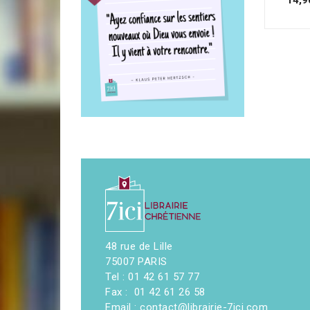
48 rue de Lille
75007 PARIS
Tel : 01 42 61 57 77
Fax : 01 42 61 26 58
Email : contact@librairie-7ici.com