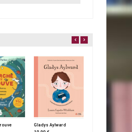
7,90 €
trouve
Gladys Aylward
10,90 €